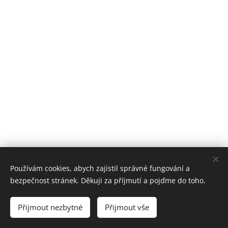
Používám cookies, abych zajistil správné fungování a
bezpečnost stránek. Děkuji za příjmutí a pojďme do toho.
Jiří Lešikar |
+420 792 457 995
|
kontakt@jirilesikar.cz
|
Přijmout nezbytné
Přijmout vše
Tatenice 251, Tatenice 561 31
Cookies