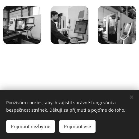
Používám cookies, abych zajistil správné fungování a
bezpečnost stránek. Děkuji za příjmutí a pojďme do toho.
Jiří Lešikar |
+420 792 457 995
|
kontakt@jirilesikar.cz
|
Přijmout nezbytné
Přijmout vše
Tatenice 251, Tatenice 561 31
Cookies